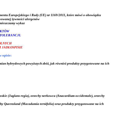
amentu Europejskiego
i Rady (UE) nr 1169/2011, które mówi o obowiązku
wowanej żywności alergenów
amieszczamy wykaz
UKTÓW
TOLERANCJI.
ÓLNYCH
 JADŁOSPISIE
 opisie:
na odmian hybrydowych powyższych zbóż, jak również produkty przygotowane na ich
łoskie (Juglans regia), orzechy nerkowca (Anacardium occidentale), orzechy
zechy Queensland (Macadamia ternifolia) oraz produkty przygotowane na ich