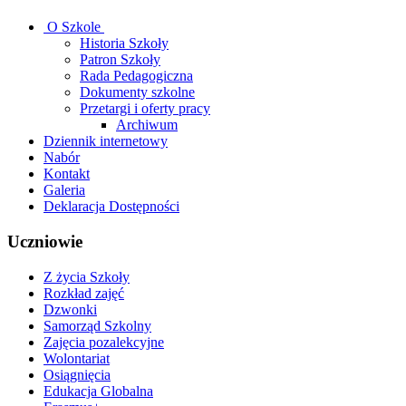
O Szkole
Historia Szkoły
Patron Szkoły
Rada Pedagogiczna
Dokumenty szkolne
Przetargi i oferty pracy
Archiwum
Dziennik internetowy
Nabór
Zupa
Kontakt
Galeria
owocowa
Deklaracja Dostępności
(7)
Bigos
Uczniowie
(9)
Z życia Szkoły
ziemniaki
Rozkład zajęć
(7)
Dzwonki
Jogurt
Samorząd Szkolny
Zajęcia pozalekcyjne
Wolontariat
Osiągnięcia
Edukacja Globalna