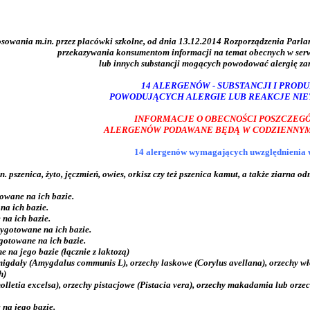
sowania m.in. przez placówki szkolne,
od dnia 13.12.2014 Rozporządzenia Parl
przekazywania konsumentom informacji na temat obecnych w ser
lub innych substancji mogących powodować alergię z
14 ALERGENÓW - SUBSTANCJI I PROD
POWODUJĄCYCH ALERGIE LUB REAKCJE NIE
INFORMACJE O OBECNOŚCI POSZCZEG
ALERGENÓW PODAWANE BĘDĄ W CODZIENNYM
14 alergenów wymagających uwzględnienia w
zn. pszenica, żyto, jęczmień, owies, orkisz czy też pszenica kamut, a także ziar
owane na ich bazie.
na ich bazie.
na ich bazie.
zygotowane na ich bazie.
gotowane na ich bazie.
 na jego bazie (łącznie z laktozą)
 migdały (Amygdalus communis L), orzechy laskowe (Corylus avellana), orzechy w
h)
tholletia excelsa), orzechy pistacjowe (Pistacia vera), orzechy makadamia lub or
 na jego bazie.