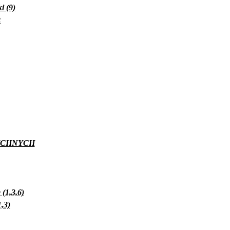
i (9)
ż
YCHNYCH
(1,3,6)
,3)