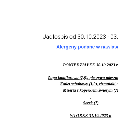
Jadłospis od 30.10.2023 - 03
Alergeny podane w nawias
PONIEDZIAŁEK 30.10.2023 r
Zupa kalafiorowa (7,9), pieczywo mieszan
Kotlet schabowy (1,3), ziemniaki (
Mizeria z koperkiem świeżym (7
Serek (7)
WTOREK 31.10.2023 r.