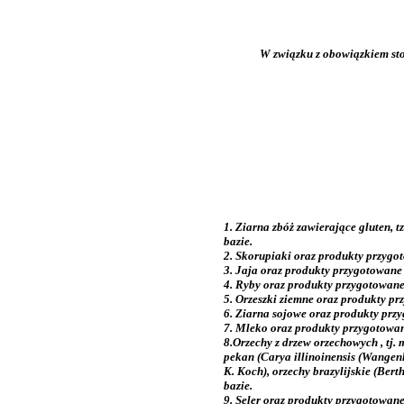
W związku z obowiązkiem sto
1. Ziarna zbóż zawierające gluten, t
bazie.
2. Skorupiaki oraz produkty przygot
3. Jaja oraz produkty przygotowane 
4. Ryby oraz produkty przygotowane 
5. Orzeszki ziemne oraz produkty pr
6. Ziarna sojowe oraz produkty przy
7. Mleko oraz produkty przygotowane
8.Orzechy z drzew orzechowych , tj.
pekan (Carya illinoinensis (Wangen
K. Koch), orzechy brazylijskie (Ber
bazie.
9. Seler oraz produkty przygotowane