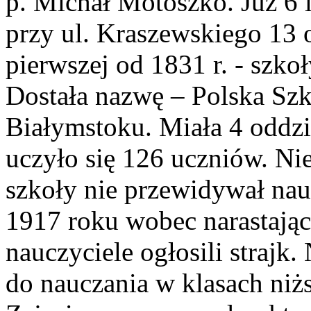
p. Michał Motoszko. Już 6
przy ul. Kraszewskiego 13 o
pierwszej od 1831 r. - szko
Dostała nazwę – Polska Sz
Białymstoku. Miała 4 oddzi
uczyło się 126 uczniów. Ni
szkoły nie przewidywał nauk
1917 roku wobec narastając
nauczyciele ogłosili strajk
do nauczania w klasach niż