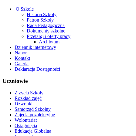
O Szkole
Historia Szkoły
Patron Szkoły
Rada Pedagogiczna
Dokumenty szkolne
Przetargi i oferty pracy
Archiwum
Dziennik internetowy
Nabór
Kontakt
Galeria
Deklaracja Dostępności
Uczniowie
Z życia Szkoły
Rozkład zajęć
Dzwonki
Samorząd Szkolny
Zajęcia pozalekcyjne
Wolontariat
Osiągnięcia
Edukacja Globalna