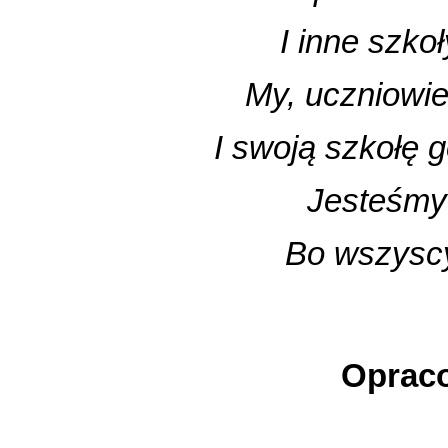
I inne szkoł
My, uczniowi
I swoją szkołę 
Jesteśmy 
Bo wszyscy
Oprac