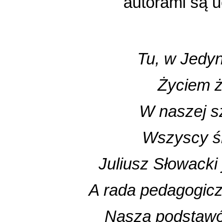
autorami są u
Tu, w Jedyn
Życiem ży
W naszej sz
Wszyscy śm
Juliusz Słowacki
A rada pedagogic
Nasza podstawó