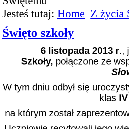
Jesteś tutaj:
Home
Z życia
Święto szkoły
6 listopada 2013 r
.,
Szkoły,
połączone ze w
Sło
W tym dniu odbył się uroczys
klas
IV
na którym został zaprezentow
Uczniowie recytowali jego wi