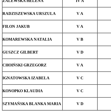
ZALEWSKA HELENA
IV A
RADZISZEWSKA URSZULA
V A
FIŁON JAKUB
V A
KOMAREWSKA NATALIA
V B
GUSZCZ GILBERT
V D
CHOIŃSKI GRZEGORZ
V A
IGNATOWSKA IZABELA
V C
KONOPKO KLAUDIA
V C
SZYMAŃSKA BLANKA MARIA
V D