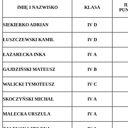
I
IMIĘ I NAZWISKO
KLASA
PU
SIEKIERKO ADRIAN
IV D
ŁUSZCZEWSKI KAMIL
IV D
ŁAZARECKA INKA
IV A
GAJDZIŃSKI MATEUSZ
IV B
WALICKI TYMOTEUSZ
IV C
SKOCZYŃSKI MICHAŁ
IV A
MALECKA URSZULA
IV A