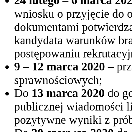
24 lutego – 6 marca 20
wniosku o przyjęcie do 
dokumentami potwierdza
kandydata warunków br
postępowaniu rekrutacy
9 – 12 marca 2020
– prz
sprawnościowych;
Do
13 marca 2020
do g
publicznej wiadomości l
pozytywne wyniki z pró