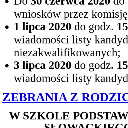
Do
30 czerwca 2020
do 
wniosków przez komisję 
1 lipca 2020
do godz.
15
wiadomości listy kandy
niezakwalifikowanych;
3 lipca 2020
do godz
. 1
wiadomości listy kandyd
ZEBRANIA Z RODZI
W SZKOLE PODSTAWO
SŁOWACKIEG